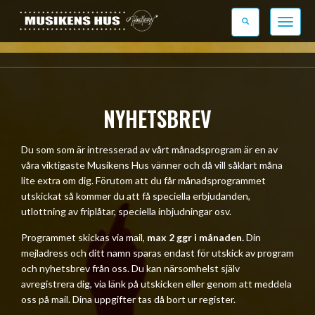
Toggle
navigati
NYHETSBREV
Du som som är intresserad av vårt månadsprogram är en av
våra viktigaste Musikens Hus vänner och då vill såklart måna
lite extra om dig. Förutom att du får månadsprogrammet
utskickat så kommer du att få speciella erbjudanden,
utlottning av friplåtar, speciella inbjudningar osv.
Programmet skickas via mail,
max 2 ggr i månaden.
Din
mejladress och ditt namn sparas endast för utskick av program
och nyhetsbrev från oss. Du kan närsomhelst själv
avregistrera dig, via länk på utskicken eller genom att meddela
oss på mail. Dina uppgifter tas då bort ur register.