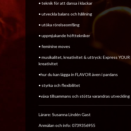
• teknik för att dansa i klackar
• utveckla balans och hållning
• utöka rörelseomfång
• uppmjukande höfttekniker
• feminine moves
• musikalitet, kreativitet & uttryck: Express YOUR 
kreativitet
•hur du kan lägga in FLAVOR även i pardans
• styrka och flexibilitet
•växa tillsammans och stötta varandras utveckling
Lärare: Susanna Lindén Gast
Anmälan och info: 0739356955