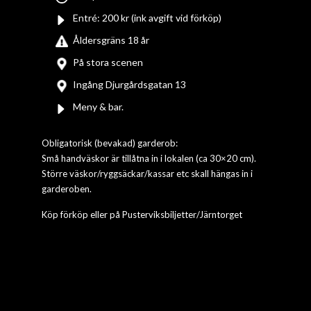
Entré: 200 kr (ink avgift vid förköp)
Åldersgräns 18 år
På stora scenen
Ingång Djurgårdsgatan 13
Meny & bar.
Obligatorisk (bevakad) garderob:
Små handväskor är tillåtna in i lokalen (ca 30×20 cm).
Större väskor/ryggsäckar/kassar etc skall hängas in i
garderoben.
Köp förköp eller på Pusterviksbiljetter/Järntorget