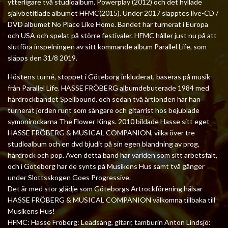
ytterligare två studioalbum, Powerplay (2012) och det hyllade
självbetitlade albumet HFMC(2015). Under 2017 släpptes live-CD /
DVD albumet No Place Like Home. Bandet har turnerat i Europa
och USA och spelat på större festivaler. HFMC håller just nu på att
slutföra inspelningen av sitt kommande album Parallel Life, som
släpps den 31/8 2019.
Höstens turné, stoppet i Göteborg inkluderat, baseras på musik
från Parallel Life. HASSE FRÖBERG albumdebuterade 1984 med
hårdrockbandet Spellbound, och sedan två årtionden har han
turnerat jorden runt som sångare och gitarrist hos bejublade
symonirockarna The Flower Kings. 2010 bildade Hasse sitt eget
HASSE FRÖBERG & MUSICAL COMPANION, vilka över tre
studioalbum och en dvd bjudit på sin egen blandning av prog,
hårdrock och pop. Även detta band har världen som sitt arbetsfält,
och i Göteborg har de synts på Musikens Hus samt två gånger
under Slottsskogen Goes Progressive.
Det är med stor glädje som Göteborgs Artrockförening hälsar
HASSE FRÖBERG & MUSICAL COMPANION välkomna tillbaka till
Musikens Hus!
HFMC: Hasse Fröberg: Leadsång, gitarr, tamburin Anton Lindsjö: