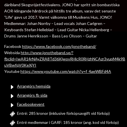
däribland Skogsröjetfestivalens. JONO har spritt sin bombastiska
AOR-klingande hårdrock på hittills tre album, varav det senaste
”Life” gavs ut 2017. Varmt välkomna till Musikens Hus, JONO!
Medlemmar: Johan Norrby – Lead vocals Johan Carlgren –
Keyboards Stefan Helleblad – Lead Guitar Nicka Hellenberg –
Drums Janne Henriksson – Bass Leo Olsson – Guitar
Facebook
https://www.facebook.com/jonotheband/
Websida
http://www.jonotheband.se/?
fbclid=IwAR14rNAyZRA8Td36KjwovRHlcR0RHzhNCAzr3vupM4k9B
uVBwfqV0KeXjYI
Youtube
https://www.youtube.com/watch?v=f_4aeWBFd4A
Arrangörs hemsida
Arrangörs fb sida
Facebookevent
Entré: 285 kronor (inklusive förköpsavgift vid förköp)
Entré medlemmar i GARF: 185 kronor (ang. kod vid förköp)