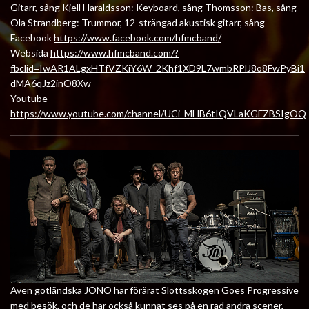
Gitarr, sång Kjell Haraldsson: Keyboard, sång Thomsson: Bas, sång
Ola Strandberg: Trummor, 12-strängad akustisk gitarr, sång
Facebook
https://www.facebook.com/hfmcband/
Websida
https://www.hfmcband.com/?
fbclid=IwAR1ALgxHTfVZKiY6W_2Khf1XD9L7wmbRPlJ8o8FwPyBi1
dMA6qJz2inO8Xw
Youtube
https://www.youtube.com/channel/UCi_MHB6tIQVLaKGFZBSIgOQ
Även gotländska JONO har förärat Slottsskogen Goes Progressive
med besök, och de har också kunnat ses på en rad andra scener,