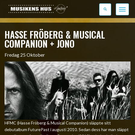
Toggle
navigati
HASSE FRÖBERG & MUSICAL
COMPANION + JONO
Fredag 25 Oktober
HFMC (Hasse Fröberg & Musical Companion) släppte sitt
debutalbum FuturePast i augusti 2010. Sedan dess har man släppt