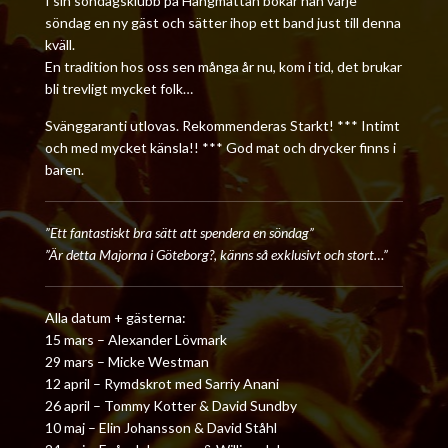
I sin söndagsklubb på Hängmattan bokar han varje
söndag en ny gäst och sätter ihop ett band just till denna
kväll.
En tradition hos oss sen många år nu, kom i tid, det brukar
bli trevligt mycket folk…
Svänggaranti utlovas.
Rekommenderas Starkt! ***
Intimt
och med mycket känsla!! *** God mat och drycker finns i
baren.
”Ett fantastiskt bra sätt att spendera en söndag”
”Är detta Majorna i Göteborg?, känns så exklusivt och stort…”
Alla datum + gästerna:
15 mars – Alexander Lövmark
29 mars – Micke Westman
12 april – Rymdskrot med Sarriy Anani
26 april – Tommy Kotter & David Sundby
10 maj – Elin Johansson & David Ståhl