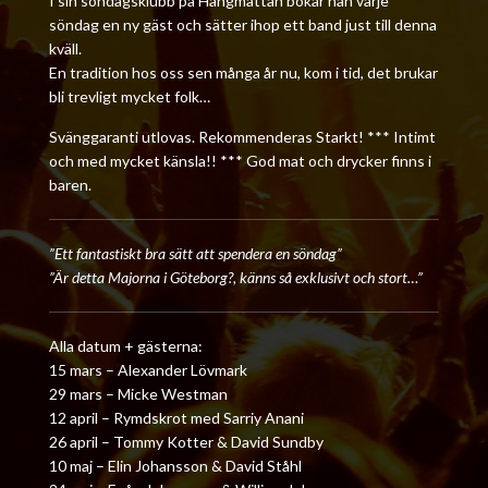
I sin söndagsklubb på Hängmattan bokar han varje
söndag en ny gäst och sätter ihop ett band just till denna
kväll.
En tradition hos oss sen många år nu, kom i tid, det brukar
bli trevligt mycket folk…
Svänggaranti utlovas.
Rekommenderas Starkt! ***
Intimt
och med mycket känsla!! *** God mat och drycker finns i
baren.
”Ett fantastiskt bra sätt att spendera en söndag”
”Är detta Majorna i Göteborg?, känns så exklusivt och stort…”
Alla datum + gästerna:
15 mars – Alexander Lövmark
29 mars – Micke Westman
12 april – Rymdskrot med Sarriy Anani
26 april – Tommy Kotter & David Sundby
10 maj – Elin Johansson & David Ståhl