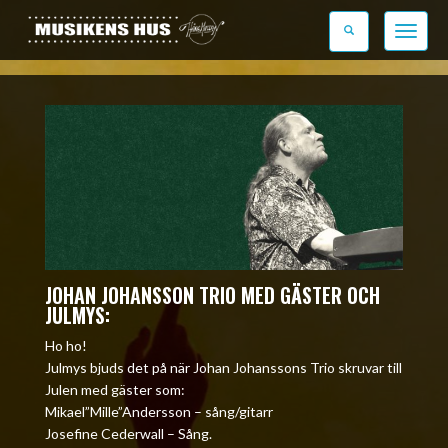
Toggle n
JOHAN JOHANSSON TRIO MED GÄSTER OCH
JULMYS:
Ho ho!
Julmys bjuds det på när Johan Johanssons Trio skruvar till
Julen med gäster som:
Mikael”Mille”Andersson – sång/gitarr
Josefine Cederwall – Sång.