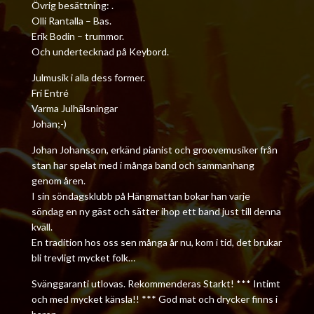
Övrig besättning: .
Olli Rantalla – Bas.
Erik Bodin – trummor.
Och undertecknad på Keybord.
Julmusik i alla dess former.
Fri Entré
Varma Julhälsningar
Johan;-)
Johan Johansson, erkänd pianist och groovemusiker från
stan har spelat med i många band och sammanhang
genom åren.
I sin söndagsklubb på Hängmattan bokar han varje
söndag en ny gäst och sätter ihop ett band just till denna
kväll.
En tradition hos oss sen många år nu, kom i tid, det brukar
bli trevligt mycket folk…
Svänggaranti utlovas.
Rekommenderas Starkt! ***
Intimt
och med mycket känsla!! *** God mat och drycker finns i