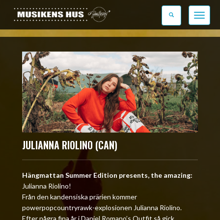
Toggle n
JULIANNA RIOLINO (CAN)
Hängmattan Summer Edition presents, the amazing:
Julianna Riolino!
Från den kandensiska prärien kommer
powerpopcountryrawk-explosionen Julianna Riolino.
Efter några fina år i Daniel Romano’s Outfit så gick