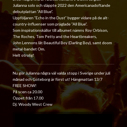
Julianna solo och släppte 2022 den Americanadoftande
debutplattan ”All Blue”.
Uppföljaren ”Echo in the Dust” bygger vidare på de alt-
country-influenser som präglade ”All Blue”.
Som inspirationskällor till albumet nämns Roy Orbison,
The Roches, Tom Petty and the Heartbreakers,
John Lennons låt Beautiful Boy (Darling Boy), samt doom
metal-bandet Om.
Helt otrolig!
Nu gör Julianna några väl valda stopp i Sverige under juli
månad och Göteborg är först ut! Hängmattan 13/7
FREE SHOW!
På scen ca 20.00
Öppet från 17.00
Dj: Woody West Crew