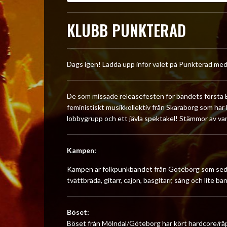
KLUBB PUNKTERAD
Dags igen! Ladda upp inför valet på Punkterad med
De som missade releasefesten för bandets första EP
feministiskt musikkollektiv från Skaraborg som har
lobbygrupp och ett jävla spektakel! Stämmor av var
Kampen:
Kampen är folkpunkbandet från Göteborg som sedan
tvättbräda, gitarr, cajon, basgitarr, sång och lite b
Böset:
Böset från Mölndal/Göteborg har kört hardcore/rå