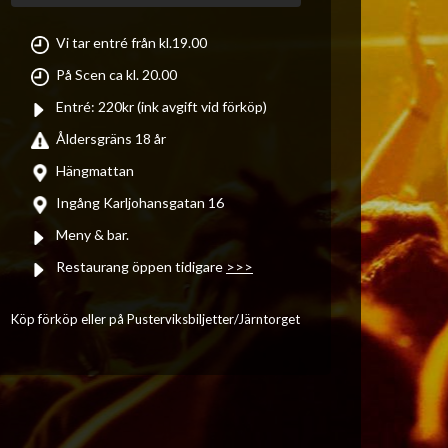
Vi tar entré från kl.19.00
På Scen ca kl. 20.00
Entré: 220kr (ink avgift vid förköp)
Åldersgräns 18 år
Hängmattan
Ingång Karljohansgatan 16
Meny & bar.
Restaurang öppen tidigare
>>>
Köp förköp eller på Pusterviksbiljetter/Järntorget