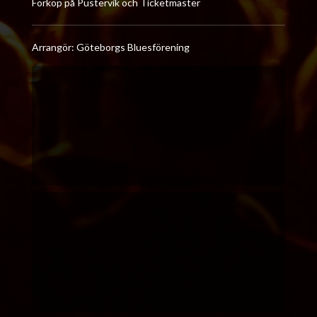
Förköp på Pustervik och Ticketmaster
Arrangör: Göteborgs Bluesförening