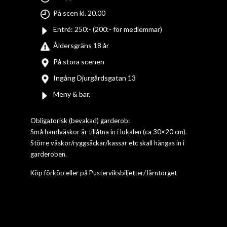
På scen kl. 20.00
Entré: 250:- (200:- för medlemmar)
Åldersgräns 18 år
På stora scenen
Ingång Djurgårdsgatan 13
Meny & bar.
Obligatorisk (bevakad) garderob:
Små handväskor är tillåtna in i lokalen (ca 30×20 cm).
Större väskor/ryggsäckar/kassar etc skall hängas in i
garderoben.
Köp förköp eller på Pusterviksbiljetter/Järntorget