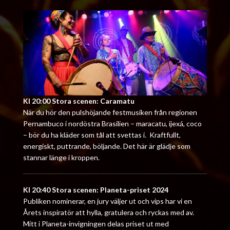
Kl 20:00 Stora scenen: Caramatu
När du hör den pulshöjande festmusiken från regionen
Pernambuco i nordöstra Brasilien – maracatu, ijexá, coco
– bör du ha kläder som tål att svettas i. Kraftfullt,
energiskt, puttrande, böljande. Det här är glädje som
stannar länge i kroppen.
Kl 20:40 Stora scenen: Planeta-priset 2024
Publiken nominerar, en jury väljer ut och vips har vi en
Årets inspiratör att hylla, gratulera och ryckas med av.
Mitt i Planeta-invigningen delas priset ut med