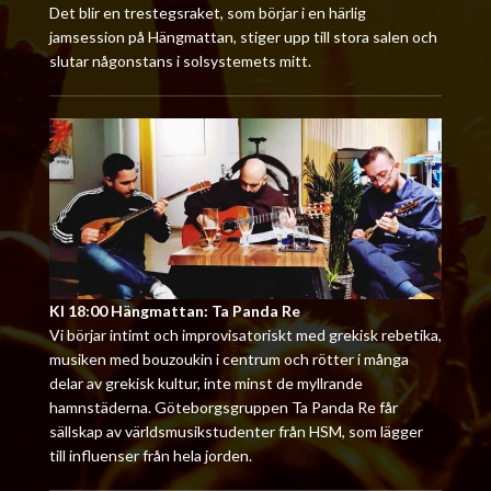
Det blir en trestegsraket, som börjar i en härlig
jamsession på Hängmattan, stiger upp till stora salen och
slutar någonstans i solsystemets mitt.
Kl 18:00 Hängmattan: Ta Panda Re
Vi börjar intimt och improvisatoriskt med grekisk rebetika,
musiken med bouzoukin i centrum och rötter i många
delar av grekisk kultur, inte minst de myllrande
hamnstäderna. Göteborgsgruppen Ta Panda Re får
sällskap av världsmusikstudenter från HSM, som lägger
till influenser från hela jorden.