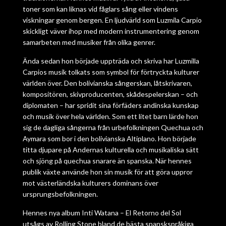
toner som kan liknas vid fåglars sång eller vindens
viskningar genom bergen. En ljudvärld som Luzmila Carpio
skickligt väver ihop med modern instrumentering genom
samarbeten med musiker från olika genrer.
Ända sedan hon började uppträda och skriva har Luzmilla
Carpios musik tolkats som symbol för förtryckta kulturer
världen över. Den bolivianska sångerskan, låtskrivaren,
kompositören, skivproducenten, skådespelerskan – och
diplomaten – har spridit sina förfäders andinska kunskap
och musik över hela världen. Som ett litet barn lärde hon
sig de dagliga sångerna från urbefolkningen Quechua och
Aymara som bor i den bolivianska Altiplano. Hon började
titta djupare på Andernas kulturella och musikaliska sätt
och sjöng på quechua snarare än spanska. När hennes
publik växte använde hon sin musik för att göra uppror
mot västerländska kulturers dominans över
ursprungsbefolkningen.
Hennes nya album Inti Watana – El Retorno del Sol
utsågs av Rolling Stone bland de bästa spanskspråkiga