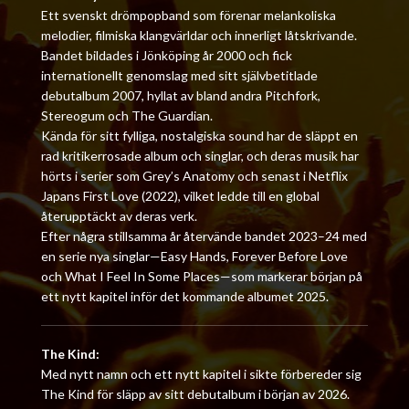
Ett svenskt drömpopband som förenar melankoliska
melodier, filmiska klangvärldar och innerligt låtskrivande.
Bandet bildades i Jönköping år 2000 och fick
internationellt genomslag med sitt självbetitlade
debutalbum 2007, hyllat av bland andra Pitchfork,
Stereogum och The Guardian.
Kända för sitt fylliga, nostalgiska sound har de släppt en
rad kritikerrosade album och singlar, och deras musik har
hörts i serier som Grey’s Anatomy och senast i Netflix
Japans First Love (2022), vilket ledde till en global
återupptäckt av deras verk.
Efter några stillsamma år återvände bandet 2023–24 med
en serie nya singlar—Easy Hands, Forever Before Love
och What I Feel In Some Places—som markerar början på
ett nytt kapitel inför det kommande albumet 2025.
The Kind:
Med nytt namn och ett nytt kapitel i sikte förbereder sig
The Kind för släpp av sitt debutalbum i början av 2026.