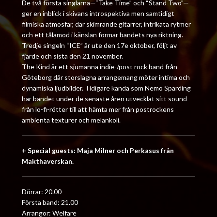
De två första singlarna—“Take Time” och “Stand Two”—
ger en inblick i skivans introspektiva men samtidigt
filmiska atmosfär, där skimrande gitarrer, intrikata rytmer
och ett tålamod i känslan formar bandets nya riktning.
Tredje singeln “ICE” är ute den 17e oktober, följt av
fjärde och sista den 21 november.
The Kind är ett sjumanna indie-/post rock band från
Göteborg där storslagna arrangemang möter intima och
dynamiska ljudbilder. Tidigare kända som Nemo Sparding
har bandet under de senaste åren utvecklat sitt sound
från lo-fi-rötter till att hämta mer från postrockens
ambienta texturer och melankoli.
+ Special guests: Maja Milner och Perkasus från
Makthaverskan.
Dörrar: 20.00
Första band: 21.00
Arrangör: Welfare