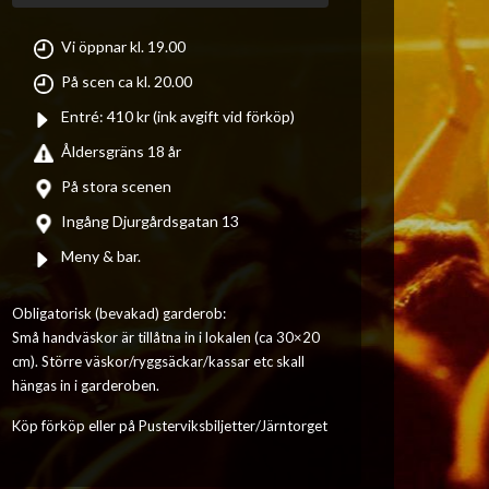
Vi öppnar kl. 19.00
På scen ca kl. 20.00
Entré: 410 kr (ink avgift vid förköp)
Åldersgräns 18 år
På stora scenen
Ingång Djurgårdsgatan 13
Meny & bar.
Obligatorisk (bevakad) garderob:
Små handväskor är tillåtna in i lokalen (ca 30×20
cm). Större väskor/ryggsäckar/kassar etc skall
hängas in i garderoben.
Köp förköp eller på Pusterviksbiljetter/Järntorget