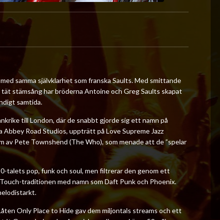
co med samma självklarhet som franska Saults. Med smittande
ch tät stämsång har bröderna Antoine och Greg Saults skapat
ndigt samtida.
nkrike till London, där de snabbt gjorde sig ett namn på
ska Abbey Road Studios, uppträtt på Love Supreme Jazz
röm av Pete Townshend (The Who), som menade att de ”spelar
80-talets pop, funk och soul, men filtrerar den genom ett
h Touch-traditionen med namn som Daft Punk och Phoenix.
elodistarkt.
 Låten Only Place to Hide gav dem miljontals streams och ett