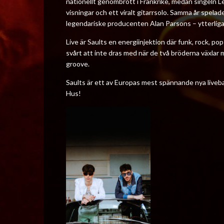
nationellt genombrott i Frankrike, medan singeln L
visningar och ett viralt gitarrsolo. Samma år spela
legendariske producenten Alan Parsons – ytterliga
Live är Saults en energiinjektion där funk, rock, po
svårt att inte dras med när de två bröderna växlar 
groove.
Saults är ett av Europas mest spännande nya liveb
Hus!