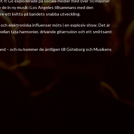
et It Go exploderade på sociala medier med över 50 miljoner
de de in ny musik i Los Angeles tillsammans med den
re ett kvitto på bandets snabba utveckling.
p och elektroniska influenser möts i en explosiv show. Det är
mellan täta harmonier, drivande gitarrsolon och ett smittsamt
and – och nu kommer de äntligen till Göteborg och Musikens