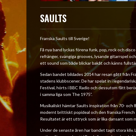
SAULTS
Franska Saults till Sverige!
Få nya band lyckas förena funk, pop, rock och dis
refränger, svängiga grooves, lysande gitarrspel o
ett sound som både blickar bakåt och känns fullstä
Sedan bandet bildades 2014 har resan gått från Fra
stadens klubbscener. De har spelat in i legendari
Festival, hörts i BBC Radio och dessutom fått be
i samma liga som The 1975”.
Musikaliskt hämtar Saults inspiration från 70- och 
modernt brittiskt popideal och den franska Frenc
Resultatet är ett uttryck som är lika dansant som m
Under de senaste åren har bandet tagit stora kliv.