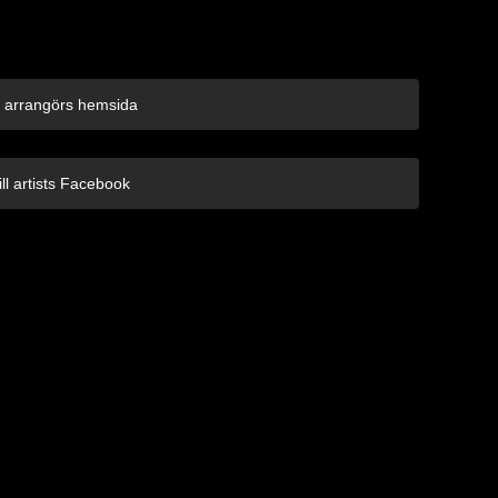
ll arrangörs hemsida
ill artists Facebook