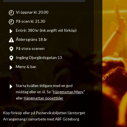
Vi öppnar kl. 20.00
På scen kl. 21.30
Entré: 380 kr (ink avgift vid förköp)
Åldersgräns 18 år
På stora scenen
Ingång Djurgårdsgatan 13
Meny & bar.
Starta kvällen tidigare med en god
middag eller en öl. Se ”
Hängmattan Meny
”
eller
Hängmattan öppettider
Köp förköp eller på Pusterviksbiljetter/Järntorget
Arrangemang i samarbete med ABF Göteborg