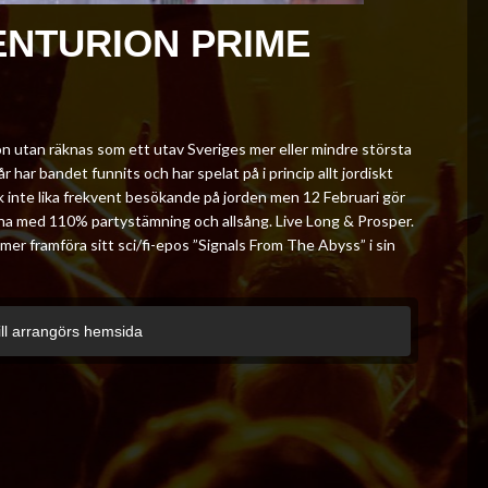
ENTURION PRIME
n utan räknas som ett utav Sveriges mer eller mindre största
 har bandet funnits och har spelat på i princip allt jordiskt
 inte lika frekvent besökande på jorden men 12 Februari gör
na med 110% partystämning och allsång. Live Long & Prosper.
r framföra sitt sci/fi-epos ”Signals From The Abyss” i sin
ill arrangörs hemsida