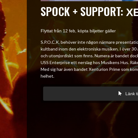
SPOCK + SUPPORT:
X
Flyttat från 12 feb, köpta biljetter gäller
S.P.O.C.K. behöver inte någon närmare presentatio
kultband inom den elektroniska musiken. I över 30 år
och utomjordiskt som finns. Numera är bandet dock
USS Enterprise ett nerslag hos Musikens Hus. Räk
Med sig har även bandet Xenturion Prime som komme
helhet.
Länk t